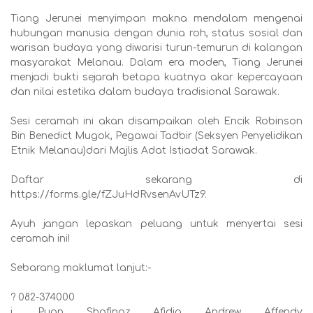
Tiang Jerunei menyimpan makna mendalam mengenai
hubungan manusia dengan dunia roh, status sosial dan
warisan budaya yang diwarisi turun-temurun di kalangan
masyarakat Melanau. Dalam era moden, Tiang Jerunei
menjadi bukti sejarah betapa kuatnya akar kepercayaan
dan nilai estetika dalam budaya tradisional Sarawak.
Sesi ceramah ini akan disampaikan oleh Encik Robinson
Bin Benedict Mugok, Pegawai Tadbir (Seksyen Penyelidikan
Etnik Melanau)dari Majlis Adat Istiadat Sarawak.
Daftar sekarang di
https://forms.gle/fZJuHdRvsenAvUTz9.
Ayuh jangan lepaskan peluang untuk menyertai sesi
ceramah ini!
Sebarang maklumat lanjut:-
? 082-374000
i. Puan Shafinaz Afidia Andrew Affendy