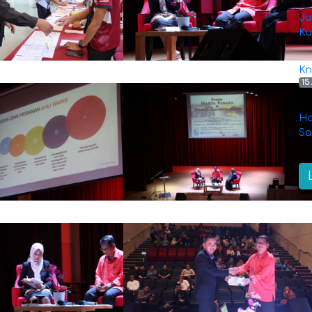
Ju
Ku
Kn
15
Ha
Sa