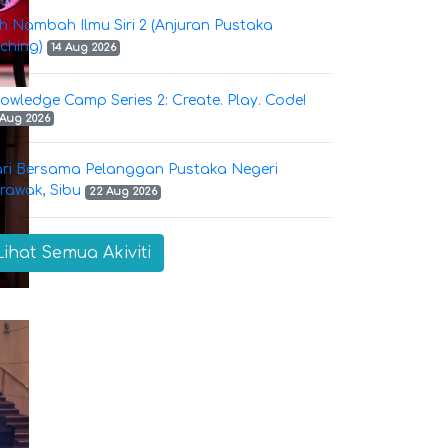
h Nambah Ilmu Siri 2 (Anjuran Pustaka
ching)
14 Aug 2026
owledge Camp Series 2: Create. Play. Code!
 Aug 2026
ri Bersama Pelanggan Pustaka Negeri
rawak, Sibu
22 Aug 2026
Lihat Semua Akiviti