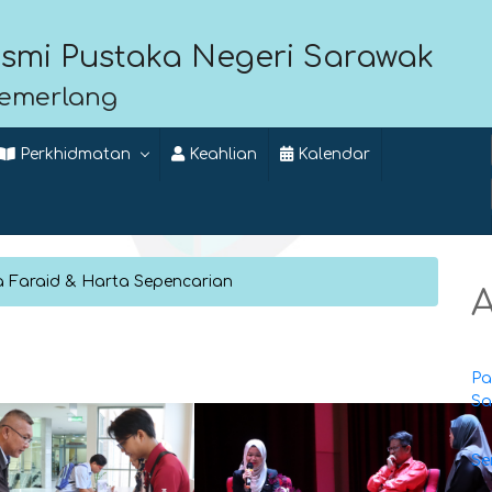
smi Pustaka Negeri Sarawak
Cemerlang
Perkhidmatan
Keahlian
Kalendar
 Faraid & Harta Sepencarian
A
Pa
Sa
Se