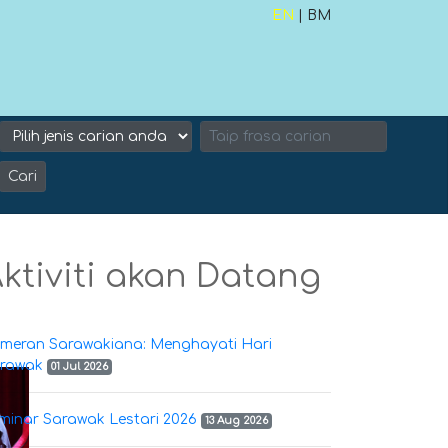
EN
| BM
Cari
ktiviti akan Datang
meran Sarawakiana: Menghayati Hari
rawak
01 Jul 2026
minar Sarawak Lestari 2026
13 Aug 2026