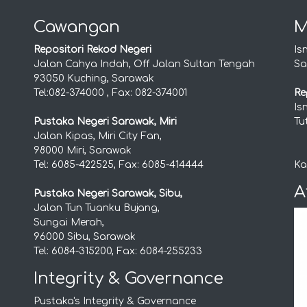
Cawangan
M
Repositori Rekod Negeri
Is
Jalan Cahya Indah, Off Jalan Sultan Tengah
Sa
93050 Kuching, Sarawak
Tel:082-374000 , Fax: 082-374001
Re
Is
Pustaka Negeri Sarawak, Miri
Tu
Jalan Kipas, Miri City Fan,
98000 Miri, Sarawak
Tel: 6085-422525, Fax: 6085-414444
Ka
A
Pustaka Negeri Sarawak, Sibu,
Jalan Tun Tuanku Bujang,
Sungai Merah,
96000 Sibu, Sarawak
Tel: 6084-315200, Fax: 6084-255233
Integrity & Governance
Pustaka's Integrity & Governance