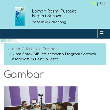
EN
| BM
Laman Rasmi Pustaka
Negeri Sarawak
Baca.Reka.Cemerlang
Utama
Media
Gambar
Jom Borak SIBUfm sempena Program Sarawak
Childrenâ€™s Festival 2022
Gambar