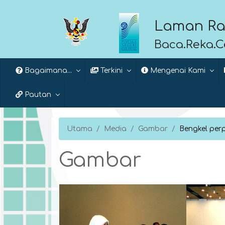
Laman Ra
Baca.Reka.
Bagaimana...
Terkini
Mengenai Kami
Pautan
Utama
Media
Gambar
Bengkel per
Gambar