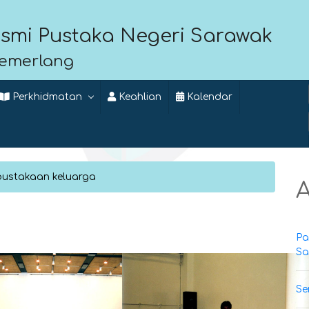
smi Pustaka Negeri Sarawak
Cemerlang
Perkhidmatan
Keahlian
Kalendar
pustakaan keluarga
A
Pa
Sa
Se