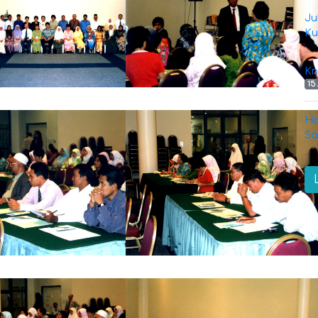
Ju
Ku
Kn
15
Ha
Sa