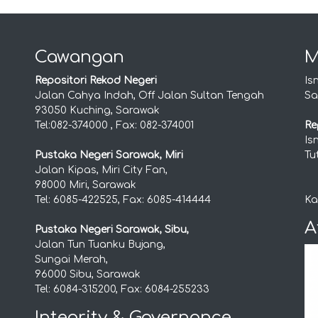
Cawangan
M
Repositori Rekod Negeri
Is
Jalan Cahya Indah, Off Jalan Sultan Tengah
Sa
93050 Kuching, Sarawak
Tel:082-374000 , Fax: 082-374001
Re
Is
Pustaka Negeri Sarawak, Miri
Tu
Jalan Kipas, Miri City Fan,
98000 Miri, Sarawak
Tel: 6085-422525, Fax: 6085-414444
Ka
A
Pustaka Negeri Sarawak, Sibu,
Jalan Tun Tuanku Bujang,
Sungai Merah,
96000 Sibu, Sarawak
Tel: 6084-315200, Fax: 6084-255233
Integrity & Governance