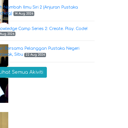
h Nambah Ilmu Siri 2 (Anjuran Pustaka
ching)
14 Aug 2026
owledge Camp Series 2: Create. Play. Code!
 Aug 2026
ri Bersama Pelanggan Pustaka Negeri
rawak, Sibu
22 Aug 2026
Lihat Semua Akiviti