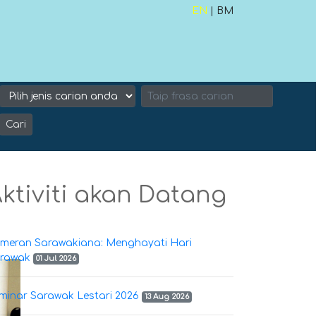
EN
| BM
Cari
ktiviti akan Datang
meran Sarawakiana: Menghayati Hari
rawak
01 Jul 2026
minar Sarawak Lestari 2026
13 Aug 2026