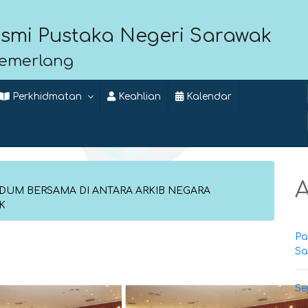
smi Pustaka Negeri Sarawak
Cemerlang
Perkhidmatan
Keahlian
Kalendar
A
UM BERSAMA DI ANTARA ARKIB NEGARA
K
Pa
Sa
Se