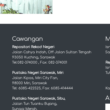
Cawangan
M
Repositori Rekod Negeri
Is
Jalan Cahya Indah, Off Jalan Sultan Tengah
Sa
93050 Kuching, Sarawak
Tel:082-374000 , Fax: 082-374001
Re
Is
Pustaka Negeri Sarawak, Miri
Tu
Jalan Kipas, Miri City Fan,
98000 Miri, Sarawak
Tel: 6085-422525, Fax: 6085-414444
Ka
A
Pustaka Negeri Sarawak, Sibu,
Jalan Tun Tuanku Bujang,
Sungai Merah,