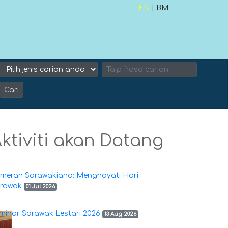
EN
| BM
Cari
ktiviti akan Datang
meran Sarawakiana: Menghayati Hari
rawak
01 Jul 2026
minar Sarawak Lestari 2026
13 Aug 2026