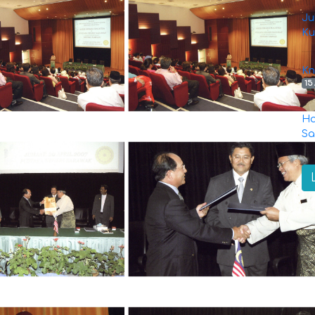
Ju
Ku
Kn
15
Ha
Sa